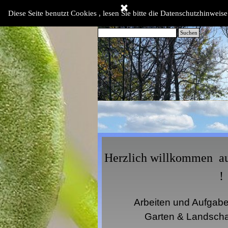
Direkt zum Seiteninhalt
Diese Seite benutzt Cookies , lesen Sie bitte die Datenschutzhinweise
Suchen
Lorem ipsum dolor sit amet, consectetur adip
Donec commodo sapien et dapibus consequ
Phasellus a sagittis massa. Suspendisse po
Herzlich willkommen auf
!
Arbeiten und Aufgab
Garten & Landscha