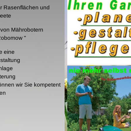
r Rasenflächen und
beete
en von Mährobotern
 Robomow "
e eine
altung
lage
erung
können wir Sie kompetent
ten