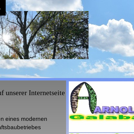
.
iscing elit.
at.
tenti.
Menü überspringen
 unserer Internetseite
en eines modernen
ftsbaubetriebes