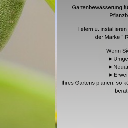
Gartenbewässerung fü
Pflanz
liefern u. installier
der Marke "
Wenn Si
►Umgest
►Neuan
►Erweit
Ihres Gartens planen, so 
bera