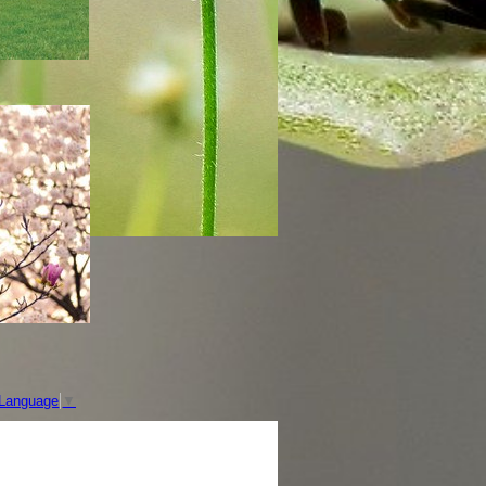
 Language
▼